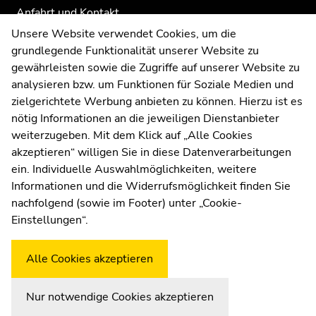
Anfahrt und Kontakt
Kommunikation und Öffentlichkeitsarbeit
Unsere Website verwendet Cookies, um die
grundlegende Funktionalität unserer Website zu
Moodle
gewährleisten sowie die Zugriffe auf unserer Website zu
UNIGRAZonline
analysieren bzw. um Funktionen für Soziale Medien und
Impressum
zielgerichtete Werbung anbieten zu können. Hierzu ist es
Datenschutzerklärung
nötig Informationen an die jeweiligen Dienstanbieter
Cookie-Einstellungen
weiterzugeben. Mit dem Klick auf „Alle Cookies
Barrierefreiheitserklärung
akzeptieren“ willigen Sie in diese Datenverarbeitungen
ein. Individuelle Auswahlmöglichkeiten, weitere
Informationen und die Widerrufsmöglichkeit finden Sie
nachfolgend (sowie im Footer) unter „Cookie-
Wetterstation
Uni Graz
Einstellungen“.
Alle Cookies akzeptieren
Nur notwendige Cookies akzeptieren