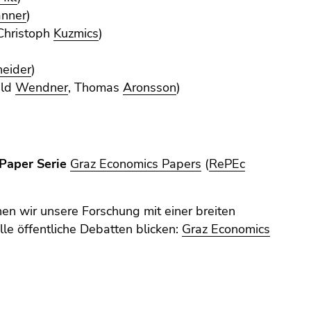
nner
)
Christoph
Kuzmics
)
neider
)
ald
Wendner
, Thomas
Aronsson
)
Paper Serie
Graz Economics Papers
(
RePEc
hen wir unsere Forschung mit einer breiten
lle öffentliche Debatten blicken:
Graz Economics