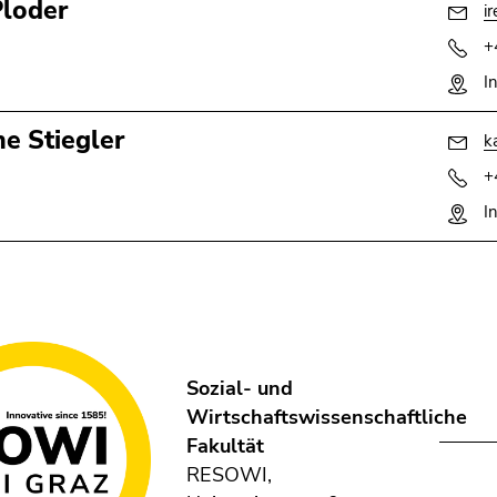
Ploder
i
+
I
ne Stiegler
k
+
I
Sozial- und
Wirtschaftswissenschaftliche
Fakultät
RESOWI,