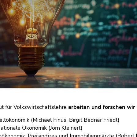
ut für Volkswirtschaftslehre
arbeiten und forschen wir
ltökonomik (Michael
Finus
, Birgit
Bednar Friedl
)
nationale Ökonomik (Jörn
Kleinert
)
ökonomik, Preisindizes und Immobilienmärkte (Robert