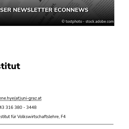
titut
rene.hye(at)uni-graz.at
43 316 380 - 3448
nstitut für Volkswirtschaftslehre, F4