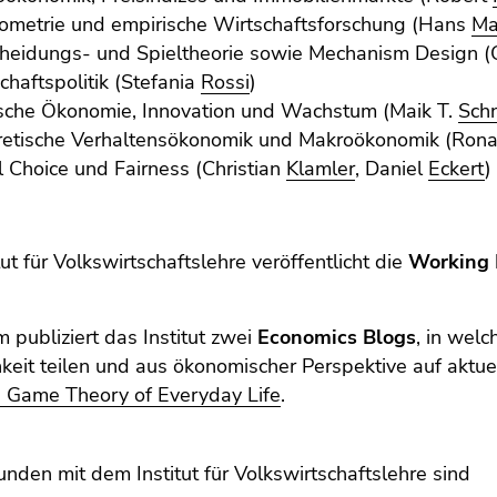
metrie und empirische Wirtschaftsforschung (Hans
Ma
heidungs- und Spieltheorie sowie Mechanism Design (
chaftspolitik (Stefania
Rossi
)
ische Ökonomie, Innovation und Wachstum (Maik T.
Sch
retische Verhaltensökonomik und Makroökonomik (Ron
l Choice und Fairness (Christian
Klamler
, Daniel
Eckert
)
tut für Volkswirtschaftslehre veröffentlicht die
Working 
publiziert das Institut zwei
Economics Blogs
, in welc
hkeit teilen und aus ökonomischer Perspektive auf aktue
 Game Theory of Everyday Life
.
nden mit dem Institut für Volkswirtschaftslehre sind