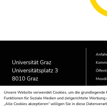
Beginn
Ende
Ende
des
dieses
dieses
Anfahr
Seitenbereichs:
Seitenbereichs.
Seitenbereichs.
Zusatzinformationen:
Zur
Zur
Universität Graz
Kommu
Übersicht
Übersicht
Universitätsplatz 3
Öffent
der
der
Seitenbereiche
Seitenbereiche
8010 Graz
Moodl
UNIGR
Unsere Website verwendet Cookies, um die grundlegende Fu
Funktionen für Soziale Medien und zielgerichtete Werbung a
„Alle Cookies akzeptieren“ willigen Sie in diese Datenvera