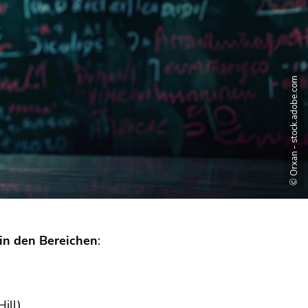
© Orxan - stock.adobe.com
 in den Bereichen
:
Hill
)