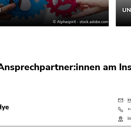
 Ansprechpartner:innen am Ins
i
Hye
+
I