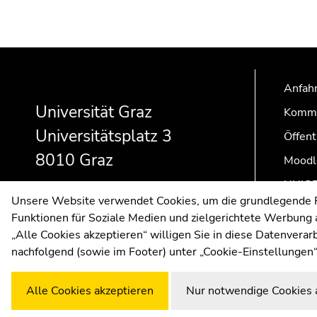
Beginn
Ende
Ende
des
dieses
dieses
Anfahr
Seitenbereichs:
Seitenbereichs.
Seitenbereichs.
Zusatzinformationen:
Zur
Zur
Universität Graz
Kommu
Übersicht
Übersicht
Universitätsplatz 3
Öffent
der
der
Seitenbereiche
Seitenbereiche
8010 Graz
Moodl
UNIGR
Unsere Website verwendet Cookies, um die grundlegende Fu
Funktionen für Soziale Medien und zielgerichtete Werbung a
„Alle Cookies akzeptieren“ willigen Sie in diese Datenvera
nachfolgend (sowie im Footer) unter „Cookie-Einstellungen“
Alle Cookies akzeptieren
Nur notwendige Cookies 