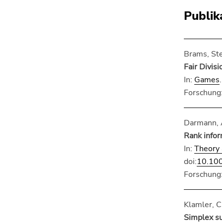
4)
Publik
Zu
den
Zusatzinformationen
(Zugriffstaste
Brams, Ste
5)
Fair Divisi
Zu
In:
Games
den
Forschung:
Seiteneinstellungen
(Benutzer/Sprache)
(Zugriffstaste
Darmann, A
8)
Rank infor
Zur
In:
Theory 
Suche
doi:
10.10
(Zugriffstaste
Forschung:
9)
Ende
Klamler, C
dieses
Simplex su