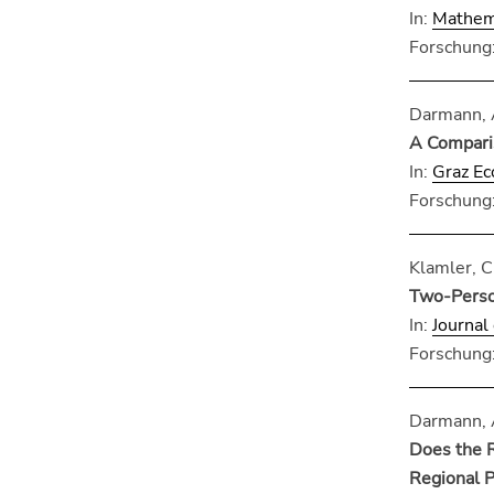
Seitenbereichs.
In:
Mathema
Zur
Forschung:
Übersicht
der
Seitenbereiche
Darmann, A
A Comparis
In:
Graz Ec
Forschung:
Klamler, Ch
Two-Person
In:
Journal
Forschung:
Darmann, A
Does the R
Regional P