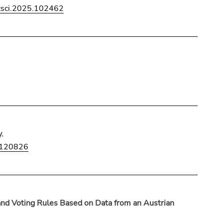
csci.2025.102462
.
3120826
and Voting Rules Based on Data from an Austrian