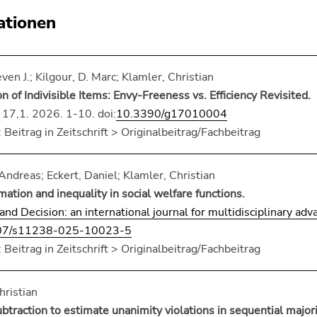
ationen
ven J.; Kilgour, D. Marc; Klamler, Christian
on of Indivisible Items: Envy-Freeness vs. Efficiency Revisited.
. 17,1. 2026. 1-10. doi:
10.3390/g17010004
 Beitrag in Zeitschrift > Originalbeitrag/Fachbeitrag
ndreas; Eckert, Daniel; Klamler, Christian
mation and inequality in social welfare functions.
and Decision: an international journal for multidisciplinary adv
07/s11238-025-10023-5
 Beitrag in Zeitschrift > Originalbeitrag/Fachbeitrag
hristian
btraction to estimate unanimity violations in sequential majori