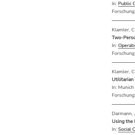
In:
Public 
Forschung:
Klamler, C
Two-Person
In:
Operat
Forschung:
Klamler, C
Utilitaria
In: Munich
Forschung:
Darmann, A
Using the 
In:
Social 