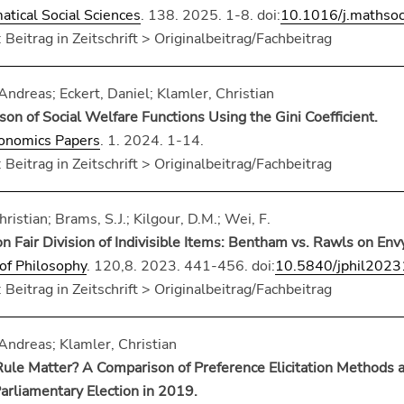
tical Social Sciences
. 138. 2025. 1-8. doi:
10.1016/j.mathso
 Beitrag in Zeitschrift > Originalbeitrag/Fachbeitrag
ndreas; Eckert, Daniel; Klamler, Christian
on of Social Welfare Functions Using the Gini Coefficient.
onomics Papers
. 1. 2024. 1-14.
 Beitrag in Zeitschrift > Originalbeitrag/Fachbeitrag
ristian; Brams, S.J.; Kilgour, D.M.; Wei, F.
 Fair Division of Indivisible Items: Bentham vs. Rawls on Envy
 of Philosophy
. 120,8. 2023. 441-456. doi:
10.5840/jphil202
 Beitrag in Zeitschrift > Originalbeitrag/Fachbeitrag
ndreas; Klamler, Christian
ule Matter? A Comparison of Preference Elicitation Methods 
arliamentary Election in 2019.