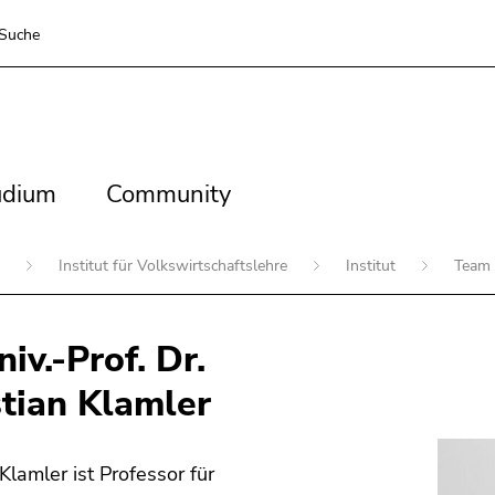
Suche
dium
Community
udium
Community
n
Institut für Volkswirtschaftslehre
Institut
Team
iv.-Prof. Dr.
stian Klamler
 Klamler ist Professor für