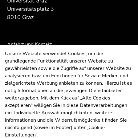
Universität Graz
Seitenbereichs:
Seitenbereichs.
Seitenbereichs.
Universitätsplatz 3
Zusatzinformationen:
Zur
Zur
8010 Graz
Übersicht
Übersicht
der
der
Seitenbereiche
Seitenbereiche
Anfahrt und Kontakt
Kommunikation und Öffentlichkeitsarbeit
Unsere Website verwendet Cookies, um die
grundlegende Funktionalität unserer Website zu
Moodle
gewährleisten sowie die Zugriffe auf unserer Website zu
UNIGRAZonline
analysieren bzw. um Funktionen für Soziale Medien und
Impressum
zielgerichtete Werbung anbieten zu können. Hierzu ist es
Datenschutzerklärung
nötig Informationen an die jeweiligen Dienstanbieter
Cookie-Einstellungen
weiterzugeben. Mit dem Klick auf „Alle Cookies
Barrierefreiheitserklärung
akzeptieren“ willigen Sie in diese Datenverarbeitungen
ein. Individuelle Auswahlmöglichkeiten, weitere
Informationen und die Widerrufsmöglichkeit finden Sie
nachfolgend (sowie im Footer) unter „Cookie-
Wetterstation
Uni Graz
Einstellungen“.