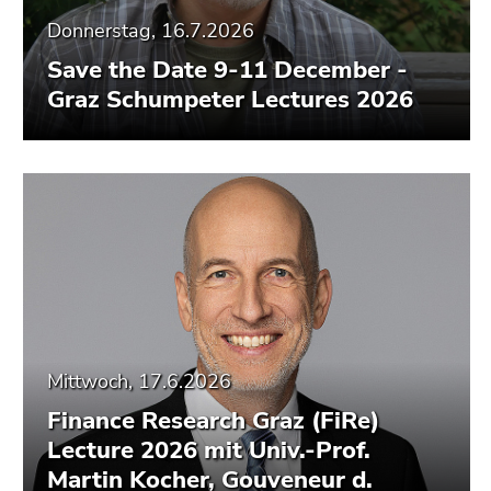
Seitenbereiche
Donnerstag, 16.7.2026
Save the Date 9-11 December -
Graz Schumpeter Lectures 2026
Mittwoch, 17.6.2026
Finance Research Graz (FiRe)
Lecture 2026 mit Univ.-Prof.
Martin Kocher, Gouveneur d.