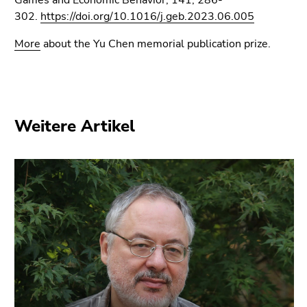
Games and Economic Behavior, 141, 286-
(Zugriffstaste
302.
https://doi.org/10.1016/j.geb.2023.06.005
5)
Zu
More
about the Yu Chen memorial publication prize.
den
Seiteneinstellungen
(Benutzer/Sprache)
(Zugriffstaste
8)
Weitere Artikel
Zur
Suche
(Zugriffstaste
9)
Ende
dieses
Seitenbereichs.
Zur
Übersicht
der