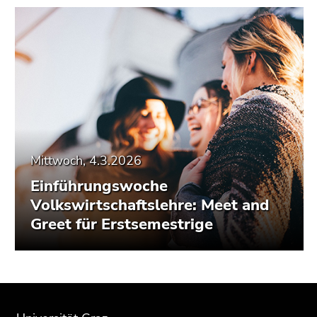
Mittwoch, 4.3.2026
Einführungswoche
Volkswirtschaftslehre: Meet and
Greet für Erstsemestrige
Beginn
Ende
Ende
des
dieses
dieses