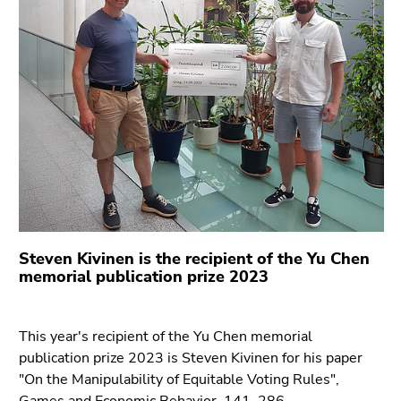
bestätigen
Sie diesen
Link.
Beginn
Zum
des
Inhalt
Seitenbereichs:
(Zugriffstaste
Seitenbereiche:
1)
Zur
Positionsanzeige
(Zugriffstaste
2)
Zur
Steven Kivinen is the recipient of the Yu Chen
memorial publication prize 2023
Hauptnavigation
(Zugriffstaste
3)
This year's recipient of the Yu Chen memorial
Zu
publication prize 2023 is Steven Kivinen for his paper
den
"On the Manipulability of Equitable Voting Rules",
Zusatzinformationen